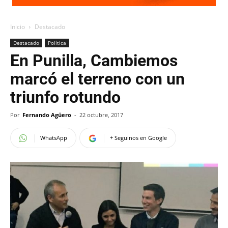
Inicio
Destacado
Destacado
Política
En Punilla, Cambiemos
marcó el terreno con un
triunfo rotundo
Por
Fernando Agüero
-
22 octubre, 2017
WhatsApp
+ Seguinos en Google