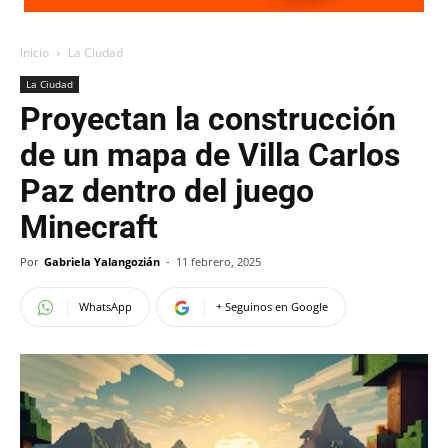
Inicio
La Ciudad
La Ciudad
Proyectan la construcción
de un mapa de Villa Carlos
Paz dentro del juego
Minecraft
Por
Gabriela Yalangozián
-
11 febrero, 2025
WhatsApp
+ Seguinos en Google