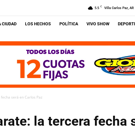
C
5.5
Villa Carlos Paz, AR
A CIUDAD
LOS HECHOS
POLÍTICA
VIVO SHOW
DEPORTE
a fecha será en Carlos Paz
arate: la tercera fecha 