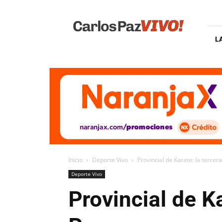
Carlos
Paz
Vivo
L
Inicio
Deporte Vivo
Provincial de Karate: la tercer
Deporte Vivo
Provincial de K