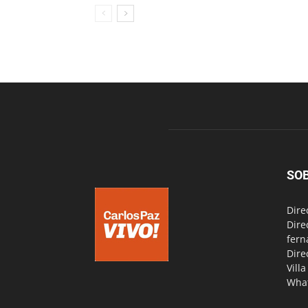
SO
Dire
Dire
fern
Dire
Vill
Wha