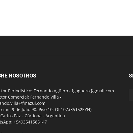
BRE NOSOTROS
S
ctor Periodístico: Fernando Agüero -
fgaguero@gmail.com
ctor Comercial: Fernando Villa -
ando.villa@fmazul.com
cción: 9 de Julio 90. Piso 10. Of 107.(X5152EYN)
a Carlos Paz - Córdoba - Argentina
tsApp: +5493541585147