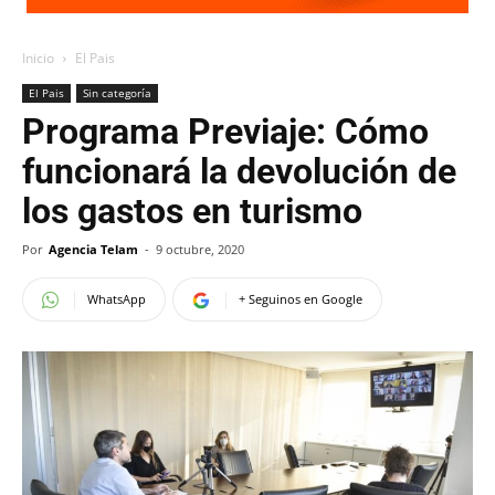
Inicio
El Pais
El Pais
Sin categoría
Programa Previaje: Cómo
funcionará la devolución de
los gastos en turismo
Por
Agencia Telam
-
9 octubre, 2020
WhatsApp
+ Seguinos en Google