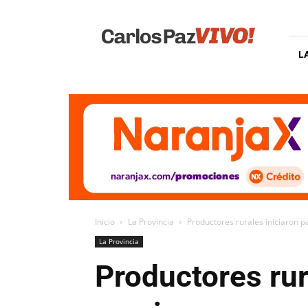
Carlos
Paz
Vivo
L
Inicio
La Provincia
Productores rurales iniciaron p
La Provincia
Productores rur