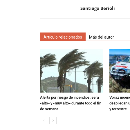
Santiago Berioli
Artículo relacionados
Más del autor
Alerta por riesgo de incendios: será
Voraz incen
«alto» y «muy alto» durante todo el fin
despliegan u
de semana
y terrestre