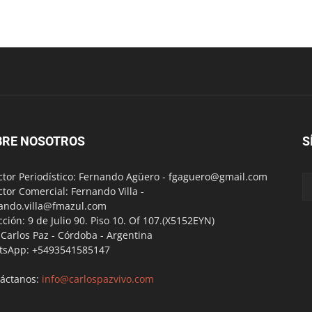
BRE NOSOTROS
S
ctor Periodístico: Fernando Agüero -
fgaguero@gmail.com
ctor Comercial: Fernando Villa -
ando.villa@fmazul.com
cción: 9 de Julio 90. Piso 10. Of 107.(X5152EYN)
a Carlos Paz - Córdoba - Argentina
tsApp: +5493541585147
áctanos:
info@carlospazvivo.com