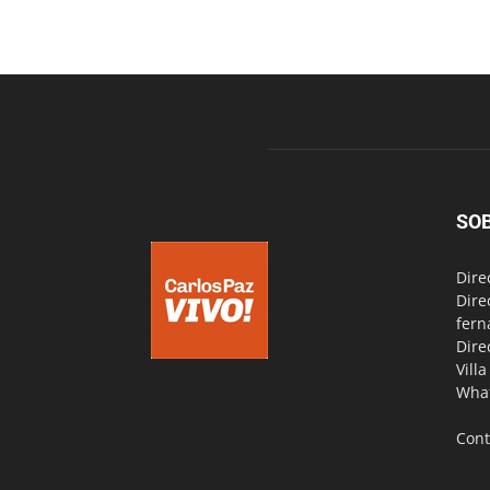
SO
Dire
Dire
fern
Dire
Vill
Wha
Cont