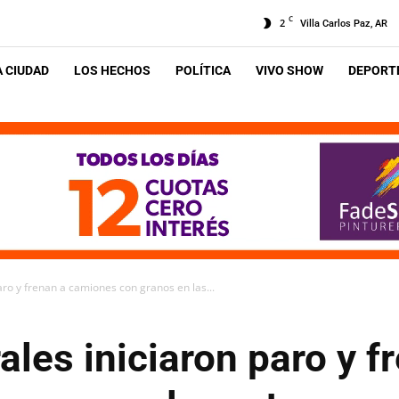
C
2
Villa Carlos Paz, AR
A CIUDAD
LOS HECHOS
POLÍTICA
VIVO SHOW
DEPORTE
aro y frenan a camiones con granos en las...
ales iniciaron paro y f