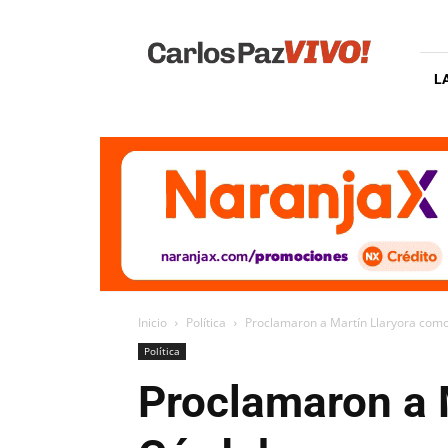
Carlos
Paz
Vivo
L
Inicio
Política
Proclamaron a Martín Llaryora com
Política
Proclamaron a 