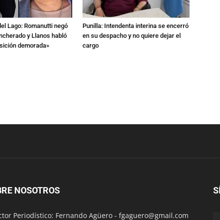
del Lago: Romanutti negó
Punilla: Intendenta interina se encerró
ncherado y Llanos habló
en su despacho y no quiere dejar el
nsición demorada»
cargo
BRE NOSOTROS
S
ctor Periodístico: Fernando Agüero -
fgaguero@gmail.com