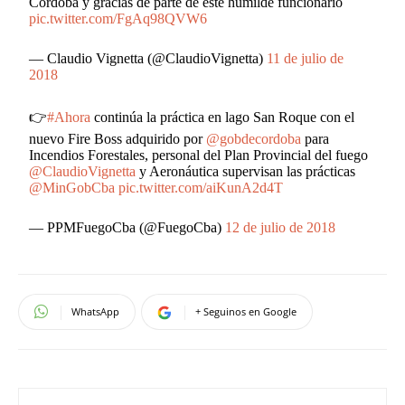
Córdoba y gracias de parte de este humilde funcionario
pic.twitter.com/FgAq98QVW6
— Claudio Vignetta (@ClaudioVignetta)
11 de julio de
2018
👉
#Ahora
continúa la práctica en lago San Roque con el
nuevo Fire Boss adquirido por
@gobdecordoba
para
Incendios Forestales, personal del Plan Provincial del fuego
@ClaudioVignetta
y Aeronáutica supervisan las prácticas
@MinGobCba
pic.twitter.com/aiKunA2d4T
— PPMFuegoCba (@FuegoCba)
12 de julio de 2018
WhatsApp
+ Seguinos en Google