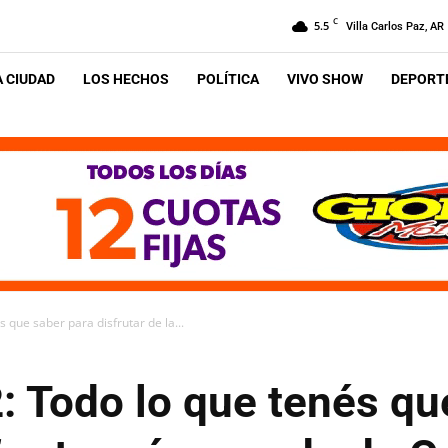
C
5.5
Villa Carlos Paz, AR
A CIUDAD
LOS HECHOS
POLÍTICA
VIVO SHOW
DEPORTE
 que saber para disfrutar de la...
: Todo lo que tenés qu