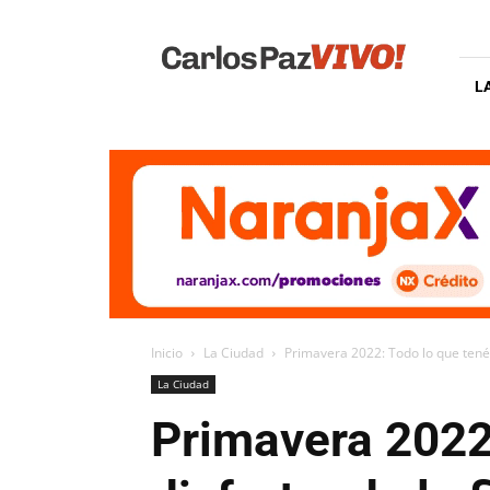
Carlos
Paz
Vivo
L
Inicio
La Ciudad
Primavera 2022: Todo lo que tenés
La Ciudad
Primavera 2022