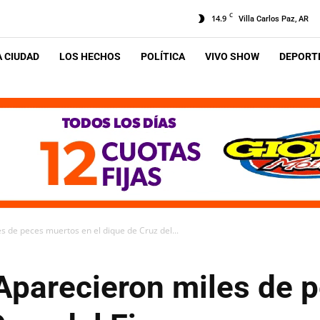
C
14.9
Villa Carlos Paz, AR
A CIUDAD
LOS HECHOS
POLÍTICA
VIVO SHOW
DEPORTE
s de peces muertos en el dique de Cruz del...
Aparecieron miles de 