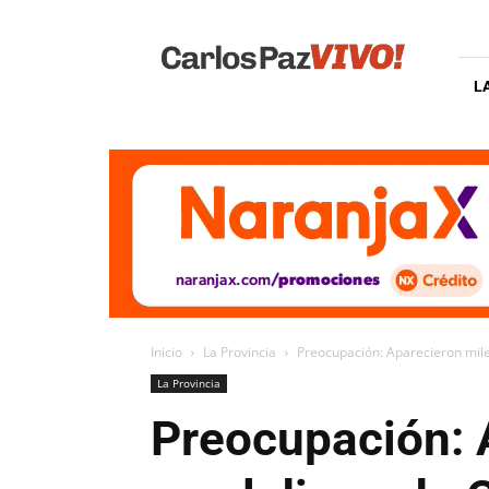
Carlos
Paz
Vivo
L
Inicio
La Provincia
Preocupación: Aparecieron mile
La Provincia
Preocupación: 