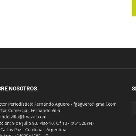
BRE NOSOTROS
S
ctor Periodístico: Fernando Agüero -
fgaguero@gmail.com
ctor Comercial: Fernando Villa -
ando.villa@fmazul.com
cción: 9 de Julio 90. Piso 10. Of 107.(X5152EYN)
a Carlos Paz - Córdoba - Argentina
tsApp: +5493541585147