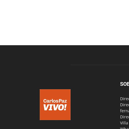
SO
Dire
Dire
fern
Dire
Vill
Wha