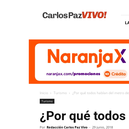
Carlos
Paz
Vivo
L
Inicio
Turismo
¿Por qué todos hablan del metro d
Turismo
¿Por qué todos
Por
Redacción Carlos Paz Vivo
-
29 junio, 2018