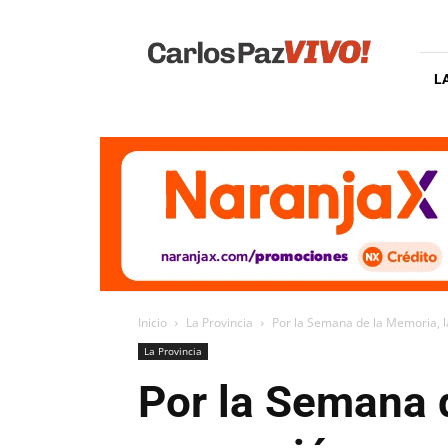
Carlos
Paz
Vivo
L
Inicio
La Provincia
Por la Semana de la Memoria, la
La Provincia
Por la Semana d