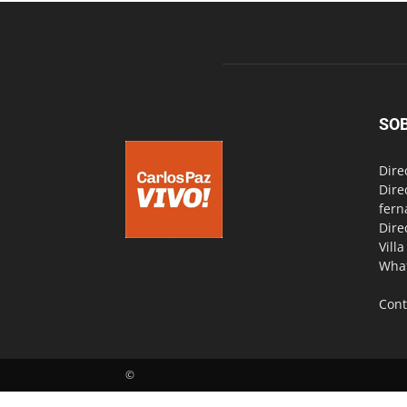
SO
Dire
Dire
fern
Dire
Vill
Wha
Cont
©