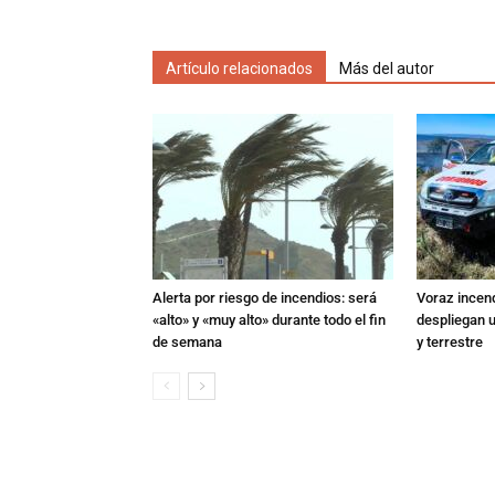
Artículo relacionados
Más del autor
Alerta por riesgo de incendios: será
Voraz incen
«alto» y «muy alto» durante todo el fin
despliegan u
de semana
y terrestre