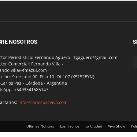
BRE NOSOTROS
S
ctor Periodístico: Fernando Agüero -
fgaguero@gmail.com
ctor Comercial: Fernando Villa -
ando.villa@fmazul.com
cción: 9 de Julio 90. Piso 10. Of 107.(X5152EYN)
a Carlos Paz - Córdoba - Argentina
tsApp: +5493541585147
áctanos:
info@carlospazvivo.com
Ultimas Noticias
Los Hechos
La Ciudad
Vivo Show
Polí