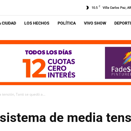
C
10.5
Villa Carlos Paz, A
A CIUDAD
LOS HECHOS
POLÍTICA
VIVO SHOW
DEPORTE
 tensión, Tanti se quedó a...
l sistema de media tens