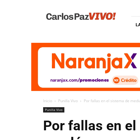
Carlos
Paz
Vivo
L
Inicio
Punilla Vivo
Por fallas en el sistema de media
Punilla Vivo
Por fallas en e