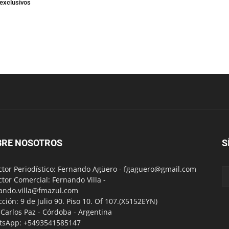
exclusivos
BRE NOSOTROS
S
ctor Periodístico: Fernando Agüero -
fgaguero@gmail.com
ctor Comercial: Fernando Villa -
ando.villa@fmazul.com
cción: 9 de Julio 90. Piso 10. Of 107.(X5152EYN)
a Carlos Paz - Córdoba - Argentina
tsApp: +5493541585147