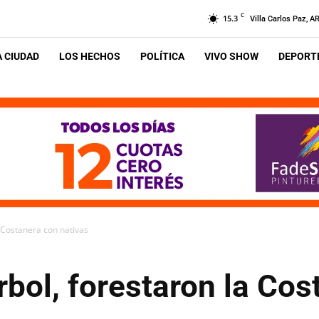
C
15.3
Villa Carlos Paz, A
A CIUDAD
LOS HECHOS
POLÍTICA
VIVO SHOW
DEPORTE
a Costanera con nativas
Árbol, forestaron la Co