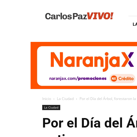
Carlos
Paz
Vivo
L
Inicio
La Ciudad
Por el Día del Árbol, forestaron l
La Ciudad
Por el Día del 