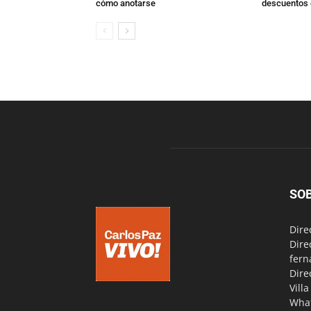
cómo anotarse
descuentos 
SO
Dire
Dire
fern
Dire
Vill
Wha