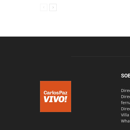
SO
Dire
Dire
fern
Dire
Vill
Wha