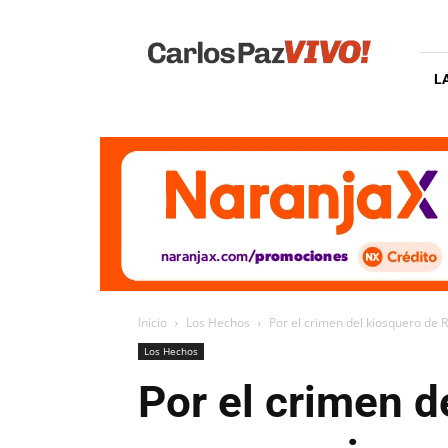
Carlos
Paz
Vivo
L
Inicio
Los Hechos
Por el crimen del kiosquero de 
Los Hechos
Por el crimen d