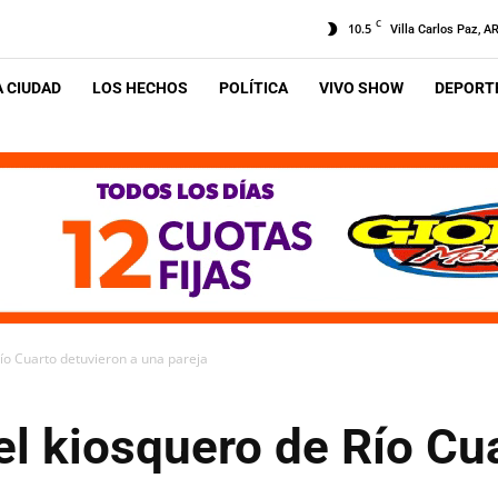
C
10.5
Villa Carlos Paz, A
A CIUDAD
LOS HECHOS
POLÍTICA
VIVO SHOW
DEPORTE
Río Cuarto detuvieron a una pareja
el kiosquero de Río Cu