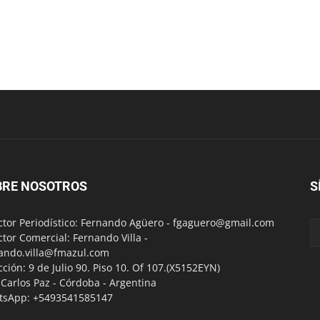
BRE NOSOTROS
S
ctor Periodístico: Fernando Agüero -
fgaguero@gmail.com
ctor Comercial: Fernando Villa -
ando.villa@fmazul.com
cción: 9 de Julio 90. Piso 10. Of 107.(X5152EYN)
a Carlos Paz - Córdoba - Argentina
tsApp: +5493541585147