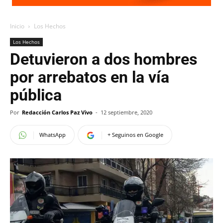
Inicio
Los Hechos
Los Hechos
Detuvieron a dos hombres
por arrebatos en la vía
pública
Por
Redacción Carlos Paz Vivo
-
12 septiembre, 2020
WhatsApp
+ Seguinos en Google