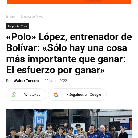
Inicio
Deporte Vivo
Deporte Vivo
«Polo» López, entrenador de
Bolívar: «Sólo hay una cosa
más importante que ganar:
El esfuerzo por ganar»
Por
Walter Tortone
-
10 junio, 2022
WhatsApp
+ Seguinos en Google