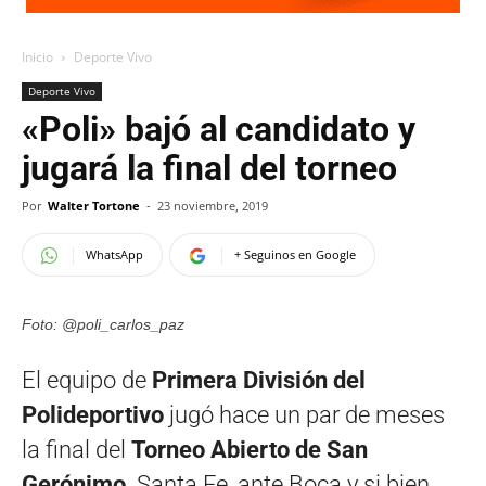
Inicio
Deporte Vivo
Deporte Vivo
«Poli» bajó al candidato y
jugará la final del torneo
Por
Walter Tortone
-
23 noviembre, 2019
WhatsApp
+ Seguinos en Google
Foto: @poli_carlos_paz
El equipo de
Primera División del
Polideportivo
jugó hace un par de meses
la final del
Torneo Abierto de San
Gerónimo,
Santa Fe, ante Boca y si bien