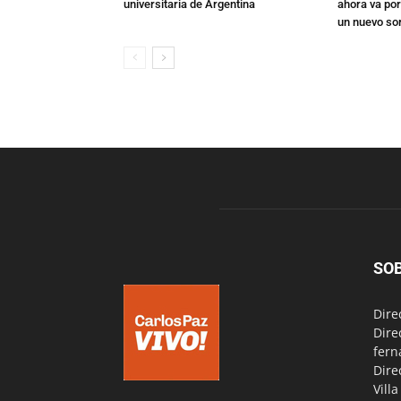
universitaria de Argentina
ahora va por
un nuevo so
SO
Dire
Dire
fern
Dire
Vill