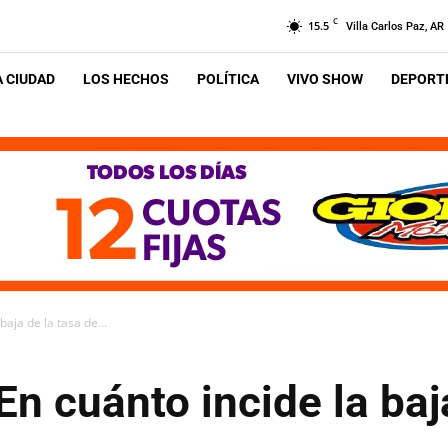
C
15.5
Villa Carlos Paz, AR
A CIUDAD
LOS HECHOS
POLÍTICA
VIVO SHOW
DEPORTE
baja de la tasa de...
En cuánto incide la baj