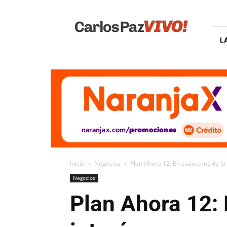
Carlos
Paz
Vivo
L
Inicio
Negocios
Plan Ahora 12: En cuánto incide la 
Negocios
Plan Ahora 12: 