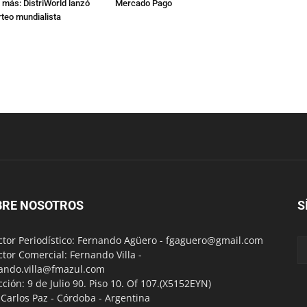
 más: DistriWorld lanzó
Mercado Pago
rteo mundialista
BRE NOSOTROS
S
ctor Periodístico: Fernando Agüero -
fgaguero@gmail.com
ctor Comercial: Fernando Villa -
ando.villa@fmazul.com
cción: 9 de Julio 90. Piso 10. Of 107.(X5152EYN)
a Carlos Paz - Córdoba - Argentina