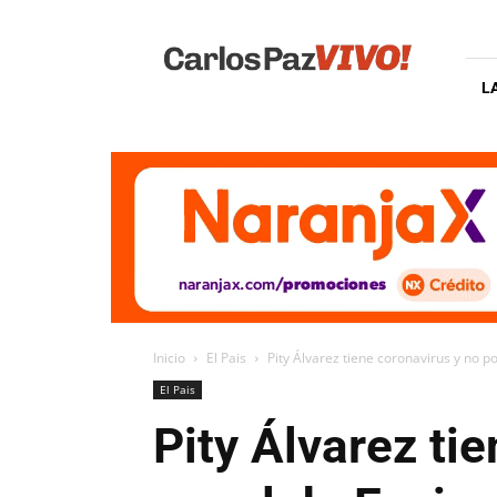
Carlos
Paz
Vivo
L
Inicio
El Pais
Pity Álvarez tiene coronavirus y no p
El Pais
Pity Álvarez ti