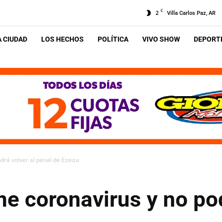
C
2
Villa Carlos Paz, AR
A CIUDAD
LOS HECHOS
POLÍTICA
VIVO SHOW
DEPORTE
odrá volver al penal de Ezeiza
ene coronavirus y no po