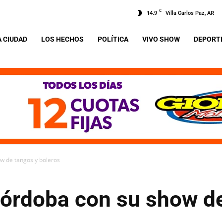
C
14.9
Villa Carlos Paz, AR
A CIUDAD
LOS HECHOS
POLÍTICA
VIVO SHOW
DEPORTE
ow de tangos y boleros
Córdoba con su show d