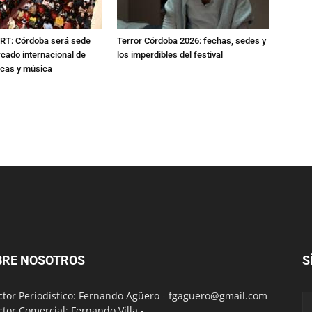
RT: Córdoba será sede
Terror Córdoba 2026: fechas, sedes y
cado internacional de
los imperdibles del festival
icas y música
BRE NOSOTROS
S
ctor Periodístico: Fernando Agüero -
fgaguero@gmail.com
ctor Comercial: Fernando Villa -