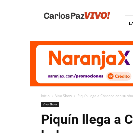
Carlos
Paz
Vivo
L
Inicio
Vivo Show
Piquín llega a Córdoba con su sh
Vivo Show
Piquín llega a 