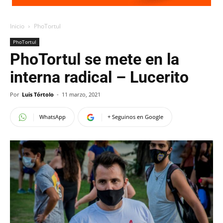
Inicio
PhoTortul
PhoTortul
PhoTortul se mete en la
interna radical – Lucerito
Por
Luis Tórtolo
-
11 marzo, 2021
WhatsApp
+ Seguinos en Google