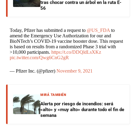
tras chocar contra un árbol en la ruta E-
56
Today, Pfizer has submitted a request to
@US_FDA
to
amend the Emergency Use Authorization for our and
BioNTech’s COVID-19 vaccine booster dose. This request
is based on results from a randomized Phase 3 trial with
>10,000 participants.
https://t.co/DDQldLsXKz
pic.twitter.com/Qwg6CnG2gR
— Pfizer Inc. (@pfizer)
November 9, 2021
MIRÁ TAMBIÉN
Alerta por riesgo de incendios: será
«alto» y «muy alto» durante todo el fin de
semana