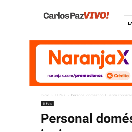
Carlos
Paz
Vivo
L
Inicio
El Pais
Personal doméstico: Cuánto cobrarán 
El Pais
Personal domést