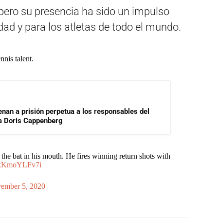
 pero su presencia ha sido un impulso
ad y para los atletas de todo el mundo.
nis talent.
enan a prisión perpetua a los responsables del
ra Doris Cappenberg
he bat in his mouth. He fires winning return shots with
m/kKmoYLFv7i
ember 5, 2020