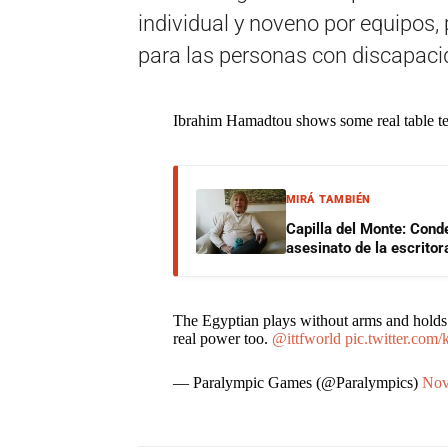
individual y noveno por equipos,
para las personas con discapacid
Ibrahim Hamadtou shows some real table ten
MIRÁ TAMBIÉN
Capilla del Monte: Cond
asesinato de la escrito
The Egyptian plays without arms and holds t
real power too.
@ittfworld
pic.twitter.co
— Paralympic Games (@Paralympics)
Nov