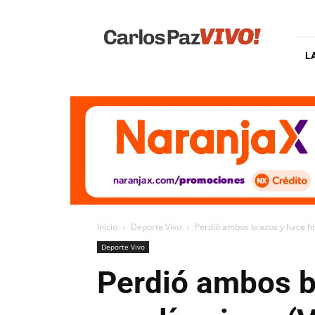
Carlos
Paz
Vivo
L
Inicio
Deporte Vivo
Perdió ambos brazos y hace his
Deporte Vivo
Perdió ambos br