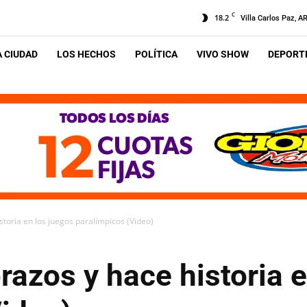
C
18.2
Villa Carlos Paz, A
A CIUDAD
LOS HECHOS
POLÍTICA
VIVO SHOW
DEPORTE
toria en los juegos paralímpicos (Video)
azos y hace historia e