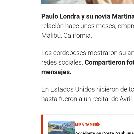
Paulo Londra
y su novia
Martin
relación hace unos meses, empr
Malibú, California.
Los cordobeses mostraron su am
redes sociales.
Compartieron fot
mensajes.
En Estados Unidos hicieron de to
hasta fueron a un recital de Avril
MIRÁ TAMBIÉN
Accidente en Costa Azul: una 