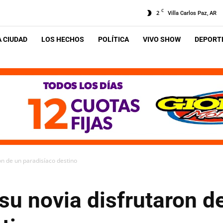
C
2
Villa Carlos Paz, AR
A CIUDAD
LOS HECHOS
POLÍTICA
VIVO SHOW
DEPORTE
on de un paradisíaco destino
su novia disfrutaron d