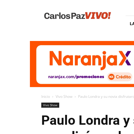
Carlos
Paz
Vivo
L
Inicio
Vivo Show
Paulo Londra y su novia disfrutar
Vivo Show
Paulo Londra y 