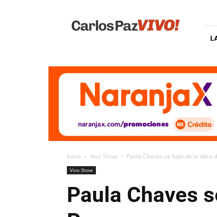
Carlos
Paz
Vivo
L
Inicio
Vivo Show
Paula Chaves se bajó de la obra d
Vivo Show
Paula Chaves se