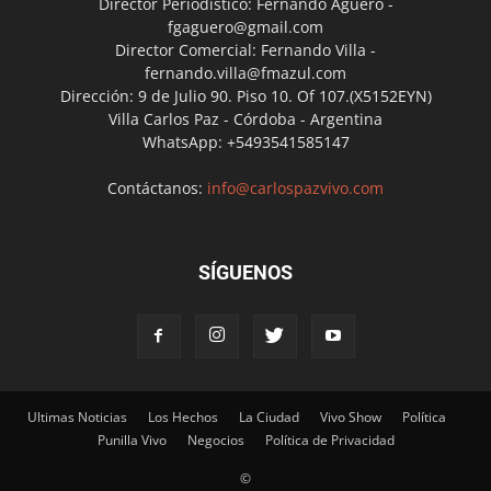
Director Periodístico: Fernando Agüero -
fgaguero@gmail.com
Director Comercial: Fernando Villa -
fernando.villa@fmazul.com
Dirección: 9 de Julio 90. Piso 10. Of 107.(X5152EYN)
Villa Carlos Paz - Córdoba - Argentina
WhatsApp: +5493541585147
Contáctanos:
info@carlospazvivo.com
SÍGUENOS
Ultimas Noticias
Los Hechos
La Ciudad
Vivo Show
Política
Punilla Vivo
Negocios
Política de Privacidad
©