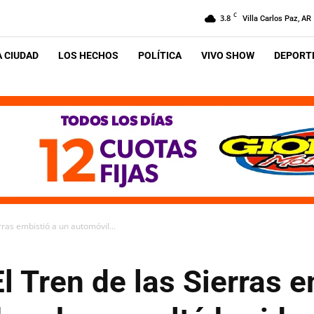
C
3.8
Villa Carlos Paz, AR
A CIUDAD
LOS HECHOS
POLÍTICA
VIVO SHOW
DEPORTE
rras embistió a un automóvil...
El Tren de las Sierras 