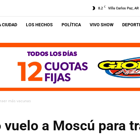
C
8.2
Villa Carlos Paz, AR
A CIUDAD
LOS HECHOS
POLÍTICA
VIVO SHOW
DEPORTE
traer más vacunas
o vuelo a Moscú para t