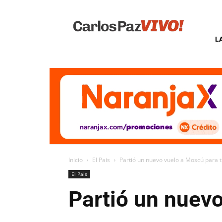
Carlos
Paz
Vivo
L
Inicio
El Pais
Partió un nuevo vuelo a Moscú para 
El Pais
Partió un nuev