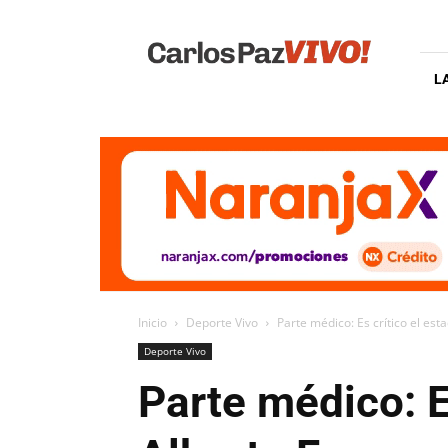
Carlos
Paz
Vivo
L
Inicio
Deporte Vivo
Parte médico: Es crítico el est
Deporte Vivo
Parte médico: Es