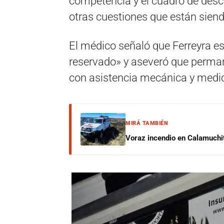
competencia y el cuadro de des
otras cuestiones que están sien
El médico señaló que Ferreyra es
reservado» y aseveró que perman
con asistencia mecánica y medica
MIRÁ TAMBIÉN
Voraz incendio en Calamuchit