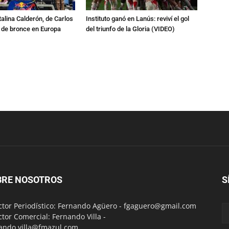
talina Calderón, de Carlos
Instituto ganó en Lanús: reviví el gol
a de bronce en Europa
del triunfo de la Gloria (VIDEO)
BRE NOSOTROS
S
ctor Periodístico: Fernando Agüero -
fgaguero@gmail.com
ctor Comercial: Fernando Villa -
ando.villa@fmazul.com