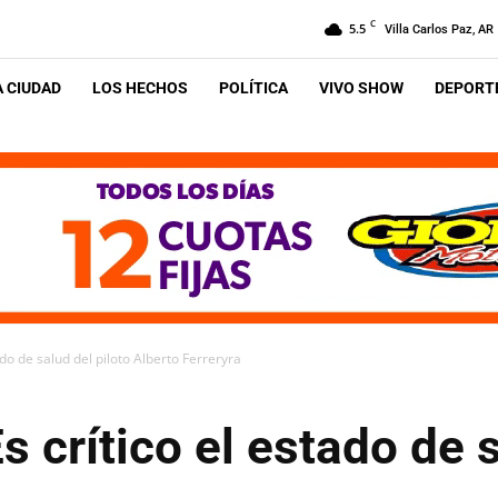
C
5.5
Villa Carlos Paz, AR
A CIUDAD
LOS HECHOS
POLÍTICA
VIVO SHOW
DEPORTE
ado de salud del piloto Alberto Ferreryra
 crítico el estado de s