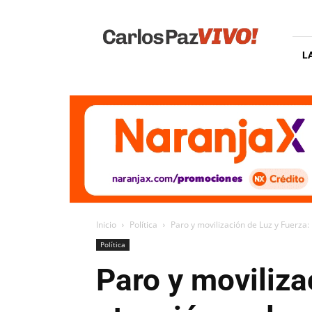
Carlos
Paz
Vivo
L
Inicio
Política
Paro y movilización de Luz y Fuerza: 
Política
Paro y moviliza