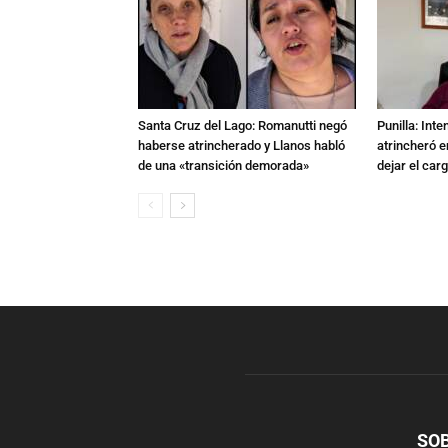
Santa Cruz del Lago: Romanutti negó
Punilla: Inte
haberse atrincherado y Llanos habló
atrincheró e
de una «transición demorada»
dejar el car
SO