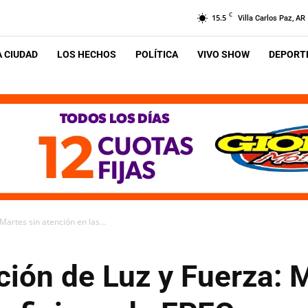
C
15.5
Villa Carlos Paz, AR
A CIUDAD
LOS HECHOS
POLÍTICA
VIVO SHOW
DEPORTE
Martes sin atención en las...
ción de Luz y Fuerza: 