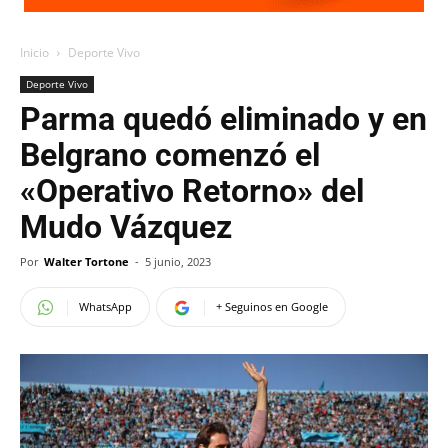
Inicio
Deporte Vivo
Deporte Vivo
Parma quedó eliminado y en
Belgrano comenzó el
«Operativo Retorno» del
Mudo Vázquez
Por
Walter Tortone
-
5 junio, 2023
WhatsApp
+ Seguinos en Google