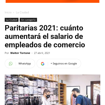
Inicio
La Ciudad
La Ciudad
Sin categoría
Paritarias 2021: cuánto
aumentará el salario de
empleados de comercio
Por
Walter Tortone
-
27 abril, 2021
WhatsApp
+ Seguinos en Google