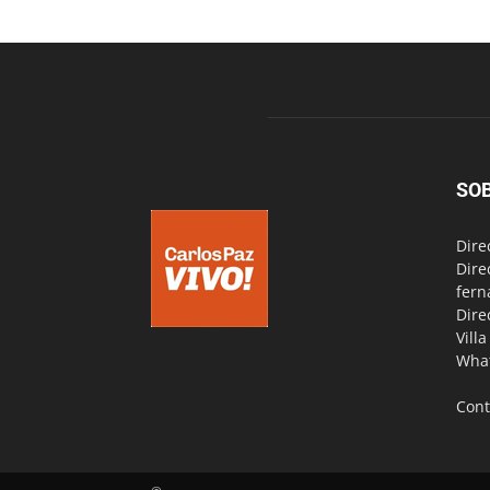
SO
Dire
Dire
fern
Dire
Vill
Wha
Cont