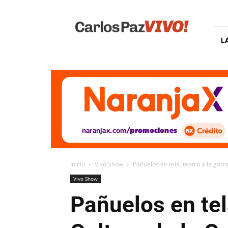
Carlos
Paz
Vivo
L
Inicio
Vivo Show
Pañuelos en tela, teatro a la gorra
Vivo Show
Pañuelos en tela