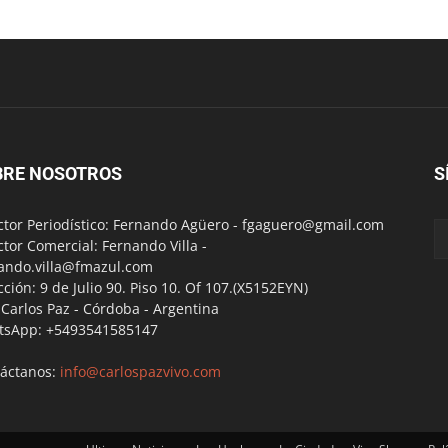
BRE NOSOTROS
S
ctor Periodístico: Fernando Agüero -
fgaguero@gmail.com
ctor Comercial: Fernando Villa -
ando.villa@fmazul.com
cción: 9 de Julio 90. Piso 10. Of 107.(X5152EYN)
a Carlos Paz - Córdoba - Argentina
tsApp: +5493541585147
áctanos:
info@carlospazvivo.com