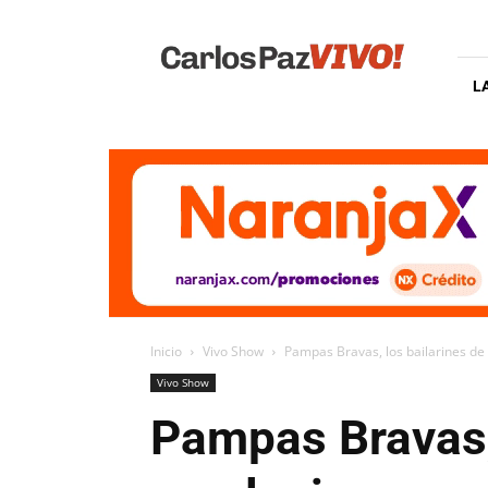
Carlos
Paz
Vivo
L
Inicio
Vivo Show
Pampas Bravas, los bailarines de 
Vivo Show
Pampas Bravas, 