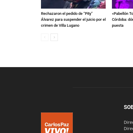
Rechazaron el pedido de “Pity”
«Pabellón To
Álvarez para suspender el juicio por el
Córdoba: dón
crimen de Villa Lugano
puesta
SO
Dire
Dire