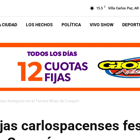
C
15.5
Villa Carlos Paz, AR
A CIUDAD
LOS HECHOS
POLÍTICA
VIVO SHOW
DEPORTE
nses festejaron en el Torneo Mixto de Cosquín
jas carlospacenses fes