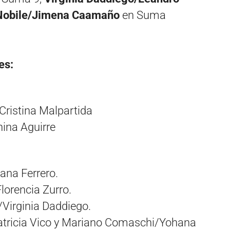
Nobile/Jimena Caamaño
en Suma
es:
Cristina Malpartida
nina Aguirre
na Ferrero.
orencia Zurro.
/Virginia Daddiego.
Patricia Vico y Mariano Comaschi/Yohana