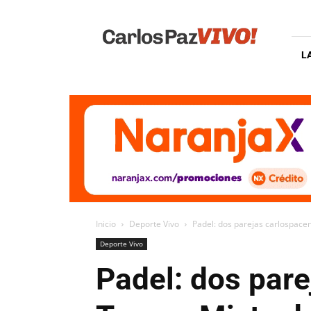
Carlos
Paz
Vivo
L
Inicio
Deporte Vivo
Padel: dos parejas carlospace
Deporte Vivo
Padel: dos pare