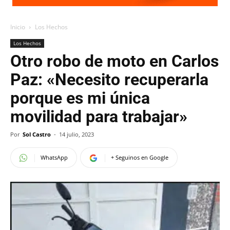
Inicio
Los Hechos
Los Hechos
Otro robo de moto en Carlos
Paz: «Necesito recuperarla
porque es mi única
movilidad para trabajar»
Por
Sol Castro
-
14 julio, 2023
WhatsApp
+ Seguinos en Google