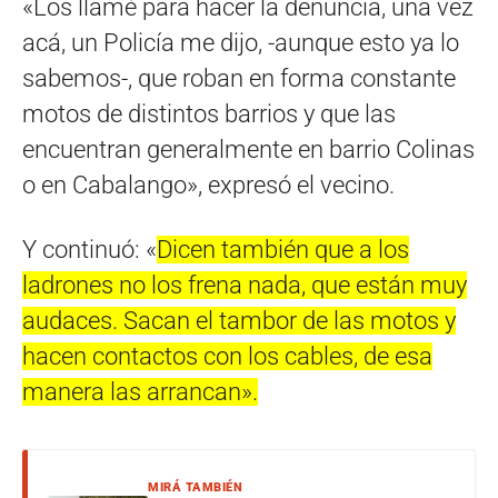
«Los llamé para hacer la denuncia, una vez
acá, un Policía me dijo, -aunque esto ya lo
sabemos-, que roban en forma constante
motos de distintos barrios y que las
encuentran generalmente en barrio Colinas
o en Cabalango», expresó el vecino.
Y continuó: «
Dicen también que a los
ladrones no los frena nada, que están muy
audaces. Sacan el tambor de las motos y
hacen contactos con los cables, de esa
manera las arrancan».
MIRÁ TAMBIÉN