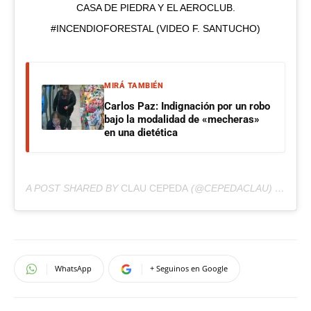
CASA DE PIEDRA Y EL AEROCLUB.
#INCENDIOFORESTAL (VIDEO F. SANTUCHO)
MIRÁ TAMBIÉN
Carlos Paz: Indignación por un robo
bajo la modalidad de «mecheras»
en una dietética
A POST SHARED BY
CLAU CEPEDA
(@CEPEDACLAU) ON
SEP
WhatsApp
+ Seguinos en Google