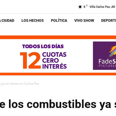
C
8
Villa Carlos Paz, AR
A CIUDAD
LOS HECHOS
POLÍTICA
VIVO SHOW
DEPORTE
 ya se siente en Carlos Paz
 los combustibles ya 