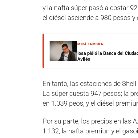
y la nafta súper pasó a costar 923
el diésel asciende a 980 pesos y
MIRÁ TAMBIÉN
Iosa pidió la Banca del Ciuda
Avilés
En tanto, las estaciones de Shel
La súper cuesta 947 pesos; la pr
en 1.039 peos, y el diésel premi
Por su parte, los precios en las 
1.132, la nafta premiun y el gas