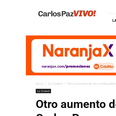
Carlos
Paz
Vivo
L
Inicio
La Ciudad
Otro aumento de los combustibles
La Ciudad
Otro aumento de