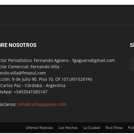
BRE NOSOTROS
S
ctor Periodístico: Fernando Agüero -
fgaguero@gmail.com
ctor Comercial: Fernando Villa -
ando.villa@fmazul.com
cción: 9 de Julio 90. Piso 10. Of 107.(X5152EYN)
a Carlos Paz - Córdoba - Argentina
tsApp: +5493541585147
áctanos:
info@carlospazvivo.com
Ultimas Noticias
Los Hechos
La Ciudad
Vivo Show
Polí