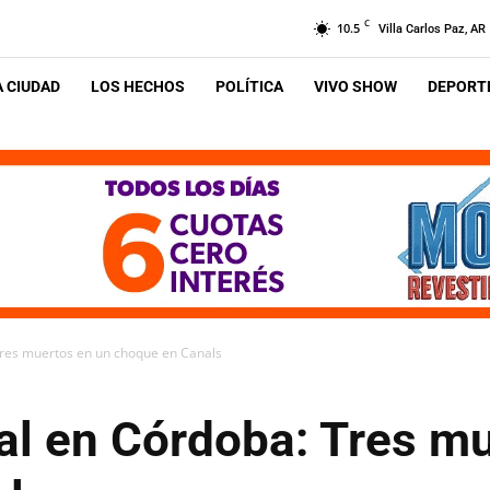
C
10.5
Villa Carlos Paz, AR
A CIUDAD
LOS HECHOS
POLÍTICA
VIVO SHOW
DEPORTE
 Tres muertos en un choque en Canals
ial en Córdoba: Tres m