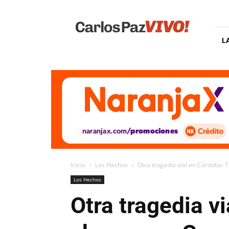
Carlos
Paz
Vivo
L
Inicio
Los Hechos
Otra tragedia vial en Córdoba:
Los Hechos
Otra tragedia v