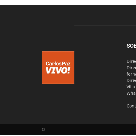
SO
Dire
Dire
fern
Dire
Vill
Wha
Cont
©