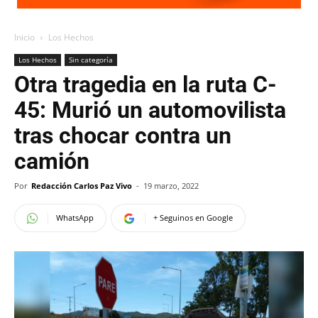
Inicio
Los Hechos
Los Hechos
Sin categoría
Otra tragedia en la ruta C-
45: Murió un automovilista
tras chocar contra un
camión
Por
Redacción Carlos Paz Vivo
-
19 marzo, 2022
WhatsApp
+ Seguinos en Google