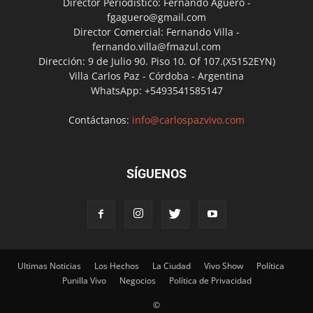
Director Periodístico: Fernando Agüero -
fgaguero@gmail.com
Director Comercial: Fernando Villa -
fernando.villa@fmazul.com
Dirección: 9 de Julio 90. Piso 10. Of 107.(X5152EYN)
Villa Carlos Paz - Córdoba - Argentina
WhatsApp: +5493541585147
Contáctanos:
info@carlospazvivo.com
SÍGUENOS
Ultimas Noticias
Los Hechos
La Ciudad
Vivo Show
Política
Punilla Vivo
Negocios
Política de Privacidad
©