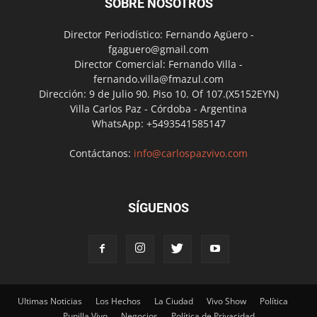
SOBRE NOSOTROS
Director Periodístico: Fernando Agüero -
fgaguero@gmail.com
Director Comercial: Fernando Villa -
fernando.villa@fmazul.com
Dirección: 9 de Julio 90. Piso 10. Of 107.(X5152EYN)
Villa Carlos Paz - Córdoba - Argentina
WhatsApp: +5493541585147
Contáctanos:
info@carlospazvivo.com
SÍGUENOS
Ultimas Noticias
Los Hechos
La Ciudad
Vivo Show
Política
Punilla Vivo
Negocios
Política de Privacidad