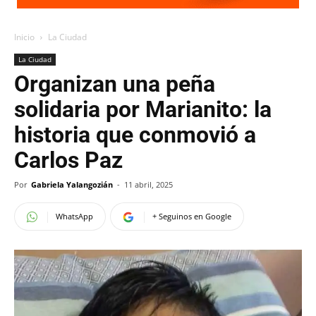
Inicio
La Ciudad
La Ciudad
Organizan una peña
solidaria por Marianito: la
historia que conmovió a
Carlos Paz
Por
Gabriela Yalangozián
-
11 abril, 2025
WhatsApp
+ Seguinos en Google