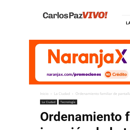
Carlos
Paz
Vivo
L
Inicio
La Ciudad
Ordenamiento familiar de pantallas
La Ciudad
Tecnología
Ordenamiento fa