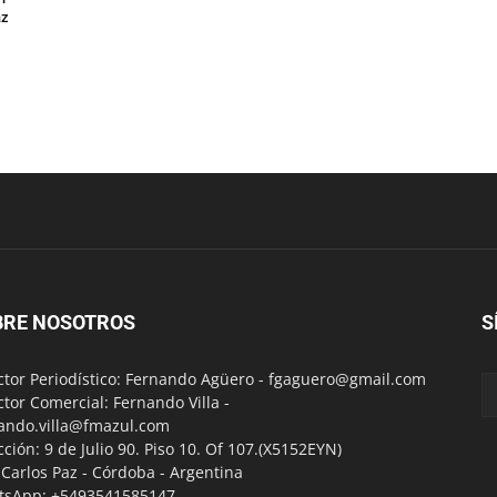
az
BRE NOSOTROS
S
ctor Periodístico: Fernando Agüero -
fgaguero@gmail.com
ctor Comercial: Fernando Villa -
ando.villa@fmazul.com
cción: 9 de Julio 90. Piso 10. Of 107.(X5152EYN)
a Carlos Paz - Córdoba - Argentina
tsApp: +5493541585147