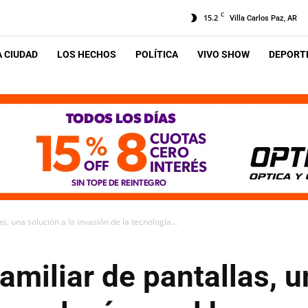
C
15.2
Villa Carlos Paz, AR
A CIUDAD
LOS HECHOS
POLÍTICA
VIVO SHOW
DEPORTE
, una solución a la invasión de la tecnología...
miliar de pantallas, u