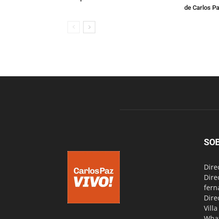
de Carlos P
SO
Dire
Dire
fern
Dire
Vill
Wha