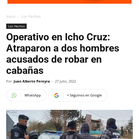
Inicio
Los Hechos
Los Hechos
Operativo en Icho Cruz:
Atraparon a dos hombres
acusados de robar en
cabañas
Por
Juan Alberto Pereyra
-
27 julio, 2022
WhatsApp
+ Seguinos en Google