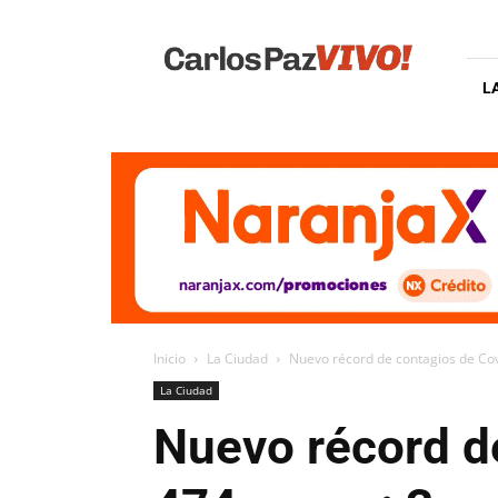
Carlos
Paz
Vivo
L
Inicio
La Ciudad
Nuevo récord de contagios de Cov
La Ciudad
Nuevo récord d