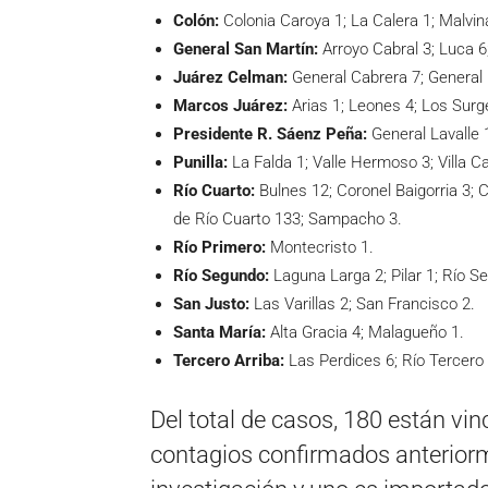
Colón:
Colonia Caroya 1; La Calera 1; Malvina
General San Martín:
Arroyo Cabral 3; Luca 6;
Juárez Celman:
General Cabrera 7; General
Marcos Juárez:
Arias 1; Leones 4; Los Surg
Presidente R. Sáenz Peña:
General Lavalle 
Punilla:
La Falda 1; Valle Hermoso 3; Villa Ca
Río Cuarto:
Bulnes 12; Coronel Baigorria 3; 
de Río Cuarto 133; Sampacho 3.
Río Primero:
Montecristo 1.
Río Segundo:
Laguna Larga 2; Pilar 1; Río S
San Justo:
Las Varillas 2; San Francisco 2.
Santa María:
Alta Gracia 4; Malagueño 1.
Tercero Arriba:
Las Perdices 6; Río Tercero 
Del total de casos, 180 están vi
contagios confirmados anterior