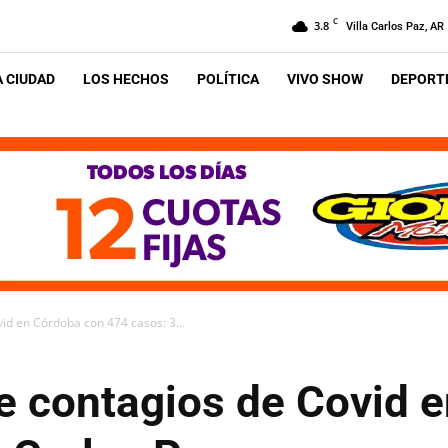
C
3.8
Villa Carlos Paz, AR
A CIUDAD
LOS HECHOS
POLÍTICA
VIVO SHOW
DEPORTE
id en Córdoba con 474 casos: 3...
e contagios de Covid 