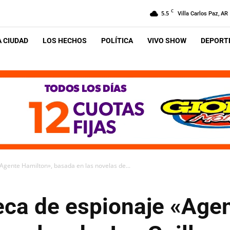
C
5.5
Villa Carlos Paz, AR
A CIUDAD
LOS HECHOS
POLÍTICA
VIVO SHOW
DEPORTE
Agente Hamilton», basada en las novelas de...
eca de espionaje «Agen