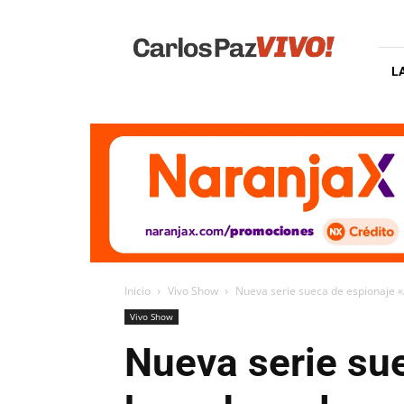
Carlos
Paz
Vivo
L
Inicio
Vivo Show
Nueva serie sueca de espionaje «
Vivo Show
Nueva serie su