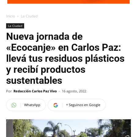
Inicio
La Ciudad
La Ciudad
Nueva jornada de
«Ecocanje» en Carlos Paz:
llevá tus residuos plásticos
y recibí productos
sustentables
Por
Redacción Carlos Paz Vivo
-
16 agosto, 2022
WhatsApp
+ Seguinos en Google