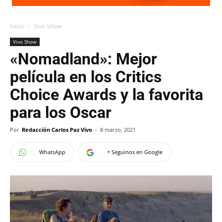
Inicio
Vivo Show
Vivo Show
«Nomadland»: Mejor
película en los Critics
Choice Awards y la favorita
para los Oscar
Por
Redacción Carlos Paz Vivo
-
8 marzo, 2021
WhatsApp
+ Seguinos en Google