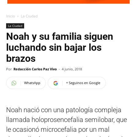
Inicio
La Ciudad
La Ciudad
Noah y su familia siguen
luchando sin bajar los
brazos
Por
Redacción Carlos Paz Vivo
-
4 junio, 2018
WhatsApp
+ Seguinos en Google
Noah nació con una patología compleja
llamada holoprosencefalia semilobar, que
le ocasionó microcefalia por un mal