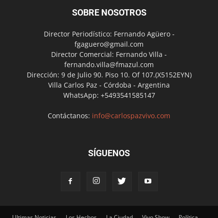
SOBRE NOSOTROS
Director Periodístico: Fernando Agüero -
fgaguero@gmail.com
Director Comercial: Fernando Villa -
fernando.villa@fmazul.com
Dirección: 9 de Julio 90. Piso 10. Of 107.(X5152EYN)
Villa Carlos Paz - Córdoba - Argentina
WhatsApp: +5493541585147
Contáctanos:
info@carlospazvivo.com
SÍGUENOS
Ultimas Noticias
Los Hechos
La Ciudad
Vivo Show
Política